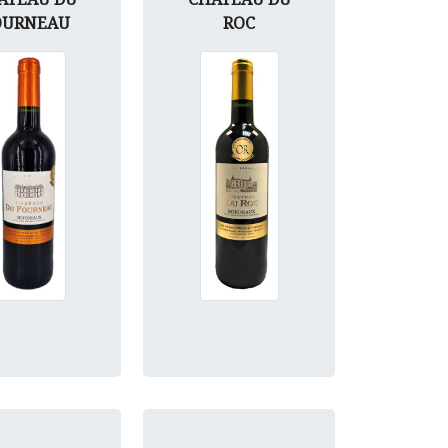
OURNEAU
ROC