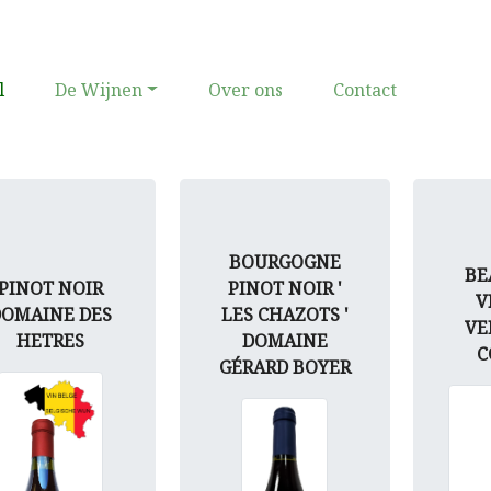
(current)
l
De Wijnen
Over ons
Contact
BOURGOGNE
BE
PINOT NOIR
PINOT NOIR '
V
DOMAINE DES
LES CHAZOTS '
VE
HETRES
DOMAINE
C
GÉRARD BOYER