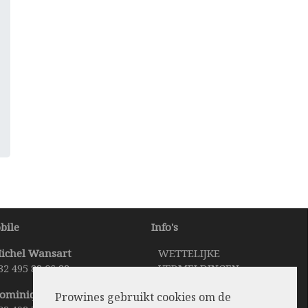
bile
Info's
ichel Wansart
WETTELIJKE
32 495 82 06 82
VERMELDINGEN
TAAL VERANDEREN
ominique Bertholet
Prowines gebruikt cookies om de