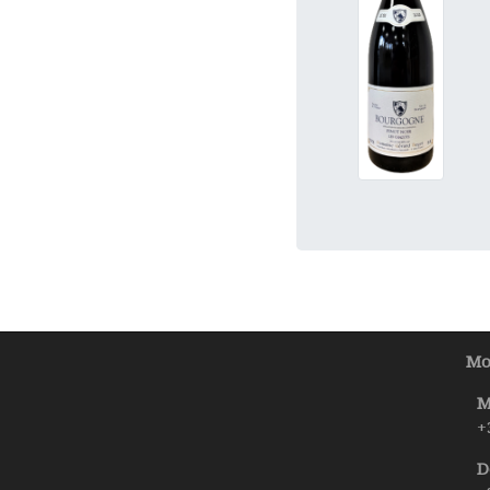
Mo
M
+
D