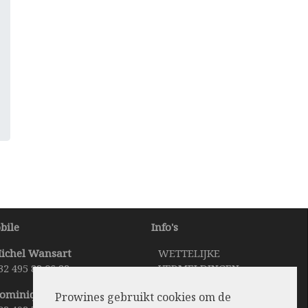
bile
Info's
ichel Wansart
WETTELIJKE
32 495 82 06 82
VERMELDINGEN
TAAL VERANDEREN
ominique Bertholet
Prowines gebruikt cookies om de