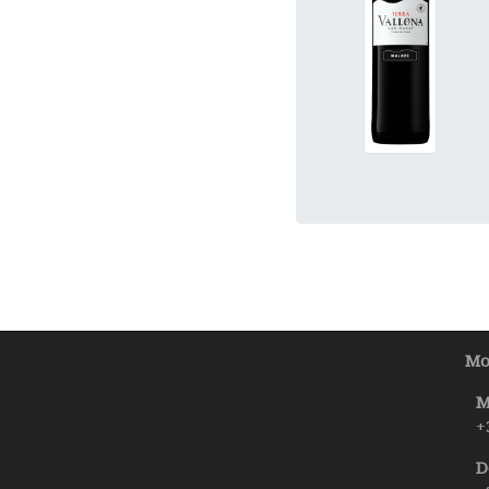
Mo
M
+
D