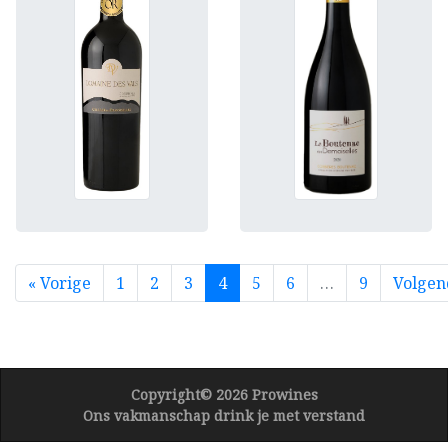
« Vorige
1
2
3
4
5
6
…
9
Volgen
Copyright© 2026 Prowines
Ons vakmanschap drink je met verstand