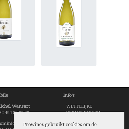
bile
Info's
ichel Wansart
WETTELIJKE
32 495 82 06 82
VERMELDINGEN
TAAL VERANDEREN
ominique Bertholet
Prowines gebruikt cookies om de