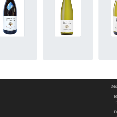
Mo
M
+
D