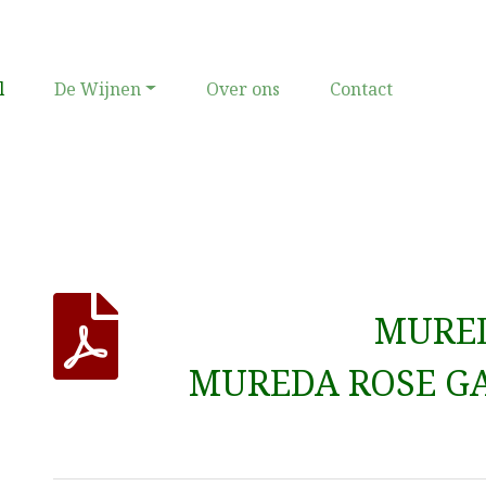
(current)
l
De Wijnen
Over ons
Contact
MURE
MUREDA ROSE G