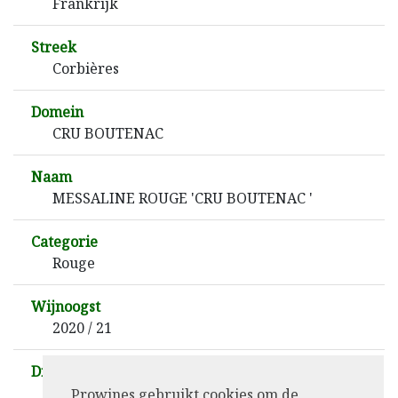
Frankrijk
Streek
Corbières
Domein
CRU BOUTENAC
Naam
MESSALINE ROUGE 'CRU BOUTENAC '
Categorie
Rouge
Wijnoogst
2020 / 21
Druif
Syrah – Grenache – Vieux Carignan.
Prowines gebruikt cookies om de