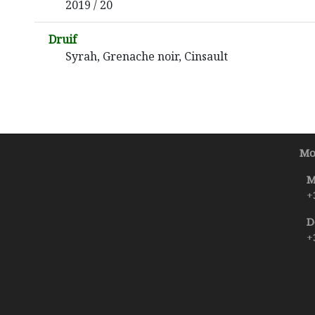
2019 / 20
Druif
Syrah, Grenache noir, Cinsault
Mo
M
+
D
+