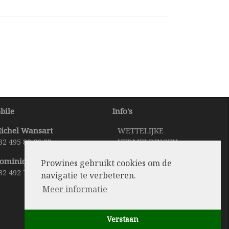
bile
Info's
ichel Wansart
WETTELIJKE
32 495 82 06 82
VERMELDINGEN
TAAL VERANDEREN
ominique Bertholet
Prowines gebruikt cookies om de
32 492 70 22 10
navigatie te verbeteren.
Meer informatie
Verstaan